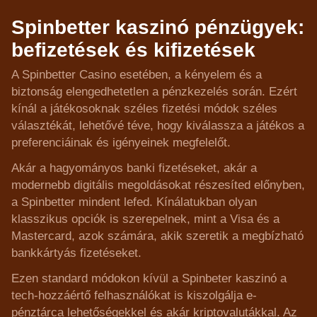
Spinbetter kaszinó pénzügyek:
befizetések és kifizetések
A Spinbetter Casino esetében, a kényelem és a
biztonság elengedhetetlen a pénzkezelés során. Ezért
kínál a játékosoknak széles fizetési módok széles
választékát, lehetővé téve, hogy kiválassza a játékos a
preferenciáinak és igényeinek megfelelőt.
Akár a hagyományos banki fizetéseket, akár a
modernebb digitális megoldásokat részesíted előnyben,
a Spinbetter mindent lefed. Kínálatukban olyan
klasszikus opciók is szerepelnek, mint a Visa és a
Mastercard, azok számára, akik szeretik a megbízható
bankkártyás fizetéseket.
Ezen standard módokon kívül a Spinbeter kaszinó a
tech-hozzáértő felhasználókat is kiszolgálja e-
pénztárca lehetőségekkel és akár kriptovalutákkal. Az