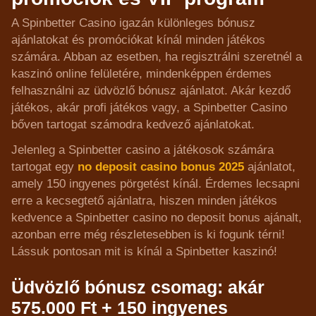
A Spinbetter Casino igazán különleges bónusz
ajánlatokat és promóciókat kínál minden játékos
számára. Abban az esetben, ha regisztrálni szeretnél a
kaszinó online felületére, mindenképpen érdemes
felhasználni az üdvözlő bónusz ajánlatot. Akár kezdő
játékos, akár profi játékos vagy, a Spinbetter Casino
bőven tartogat számodra kedvező ajánlatokat.
Jelenleg a Spinbetter casino a játékosok számára
tartogat egy
no deposit casino bonus 2025
ajánlatot,
amely 150 ingyenes pörgetést kínál. Érdemes lecsapni
erre a kecsegtető ajánlatra, hiszen minden játékos
kedvence a Spinbetter casino no deposit bonus ajánalt,
azonban erre még részletesebben is ki fogunk térni!
Lássuk pontosan mit is kínál a Spinbetter kaszinó!
Üdvözlő bónusz csomag: akár
575.000 Ft + 150 ingyenes