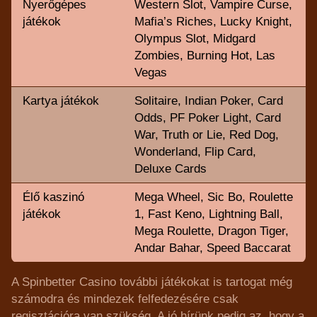
Nyerőgépes
Western Slot, Vampire Curse,
játékok
Mafia’s Riches, Lucky Knight,
Olympus Slot, Midgard
Zombies, Burning Hot, Las
Vegas
Kartya játékok
Solitaire, Indian Poker, Card
Odds, PF Poker Light, Card
War, Truth or Lie, Red Dog,
Wonderland, Flip Card,
Deluxe Cards
Élő kaszinó
Mega Wheel, Sic Bo, Roulette
játékok
1, Fast Keno, Lightning Ball,
Mega Roulette, Dragon Tiger,
Andar Bahar, Speed Baccarat
A Spinbetter Casino további játékokat is tartogat még
számodra és mindezek felfedezésére csak
regisztációra van szükség. A jó hírünk pedig az, hogy a