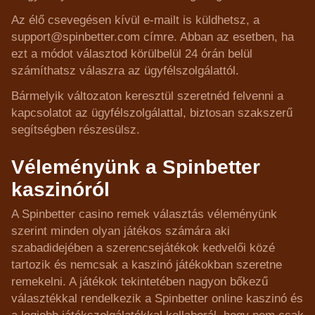
Az élő csevegésen kívül e-mailt is küldhetsz, a
support@spinbetter.com címre. Abban az esetben, ha
ezt a módot választod körülbelül 24 órán belül
számíthatsz válaszra az ügyfélszolgálattól.
Bármelyik változaton keresztül szeretnéd felvenni a
kapcsolatot az ügyfélszolgálattal, biztosan szakszerű
segítségben részesülsz.
Véleményünk a Spinbetter
kaszinóról
A Spinbetter casino remek választás véleményünk
szerint minden olyan játékos számára aki
szabadidejében a szerencsejátékok kedvelői közé
tartozik és nemcsak a kaszinó játékokban szeretne
remekelni. A játékok tekintetében nagyon bőkezű
választékkal rendelkezik a Spinbetter online kaszinó és