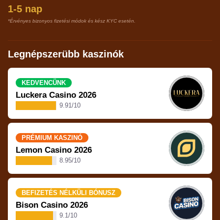
1-5 nap
*Érvényes bizonyos fizetési módok és kész KYC esetén.
Legnépszerübb kaszinók
KEDVENCÜNK
Luckera Casino 2026
9.91/10
PRÉMIUM KASZINÓ
Lemon Casino 2026
8.95/10
BEFIZETÉS NÉLKÜLI BÓNUSZ
Bison Casino 2026
9.1/10