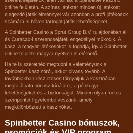
szerencsejátékok jelen vannak a Spinbetter kaszinó
online felületén. A színes játéktár minden új játékost
elegendő játék élménnyel vár azonban a profi játékosok
számára is bőven tartogat játék lehetőségeket.
A Spinbetter Casino a Sprut Group B.V. tulajdonában áll
és Curacao-i szerencsejáték engedéllyel működik. A
kaszi a magyar játékosokat is fogadja, így a Spinbetter
online felülete magyar nyelven is elérhető.
Ha te is szeretnéd megtudni a véleményünk a
Spinbetter kaszinóról, akkor olvass tovább! A
továbbiakban részletesen tárgyaljuk a kaszinóban
megtalálható bónusz kínálatot, a pénzügyi
lehetőségeket és a biztonságot. Minden olyan fontos
szempontot figyelembe veszünk, amely
megkülönbözteti a kaszinókat.
Spinbetter Casino bónuszok,
promóciók és VIP program