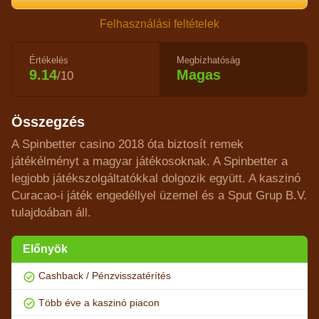
Felhasználási feltételek
Értékelés
Megbízhatóság
9.14
Magas
/10
Összegzés
A Spinbetter casino 2018 óta biztosít remek
játékélményt a magyar játékosoknak. A Spinbetter a
legjobb játékszolgáltatókkal dolgozik együtt. A kaszinó
Curacao-i játék engedéllyel üzemel és a Sput Grup B.V.
tulajdoában áll.
Előnyök
Cashback / Pénzvisszatérítés
Több éve a kaszinó piacon