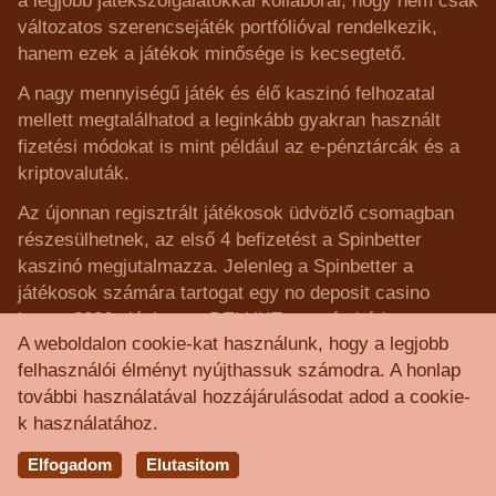
a legjobb játékszolgálatókkal kollaborál, hogy nem csak
változatos szerencsejáték portfólióval rendelkezik,
hanem ezek a játékok minősége is kecsegtető.
A nagy mennyiségű játék és élő kaszinó felhozatal
mellett megtalálhatod a leginkább gyakran használt
fizetési módokat is mint például az e-pénztárcák és a
kriptovaluták.
Az újonnan regisztrált játékosok üdvözlő csomagban
részesülhetnek, az első 4 befizetést a Spinbetter
kaszinó megjutalmazza. Jelenleg a Spinbetter a
játékosok számára tartogat egy no deposit casino
bonus 2026 ajánlatot a DELUXE promós kód
A weboldalon cookie-kat használunk, hogy a legjobb
felhasználásával, így biztosan a játékosok egyik
felhasználói élményt nyújthassuk számodra. A honlap
kedvenc Spinbetter casino no deposit bonus ajánlata
további használatával hozzájárulásodat adod a cookie-
lesz, a többi között.
k használatához.
Összességében a Spinbetter Casino egy megbízható
és biztonságos szerencsejáték platform a magyar
Elfogadom
Elutasitom
játékosok számára, amely változatos szerencsejáték