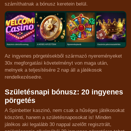
számíthatnak a bónusz keretein belül.
Az ingyenes pörgetésekből származó nyereményeket
30x megforgatási követelményt von maga után,
melnyek a teljesítésére 2 nap áll a játékosok
rendelkezésedre.
Születésnapi bónusz: 20 ingyenes
pörgetés
A Spinbetter kaszinó, nem csak a hűséges játékosokat
köszönti, hanem a születésnaposokat is! Minden
játékos aki legalább 30 nappal azelőtt regisztrált,