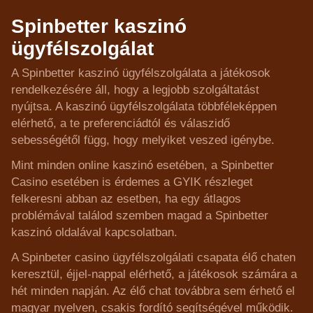
Spinbetter kaszinó
ügyfélszolgálat
A Spinbetter kaszinó ügyfélszolgálata a játékosok
rendelkezésére áll, hogy a legjobb szolgáltatást
nyújtsa. A kaszinó ügyfélszolgálata többféleképpen
elérhető, a te preferenciádtól és válaszidő
sebességétől függ, hogy melyiket veszed igénybe.
Mint minden online kaszinó esetében, a Spinbetter
Casino esetében is érdemes a GYIK részleget
felkeresni abban az esetben, ha egy átlagos
problémával találod szemben magad a Spinbetter
kaszinó oldalával kapcsolatban.
A Spinbeter casino ügyfélszolgálati csapata élő chaten
keresztül, éjjel-nappal elérhető, a játékosok számára a
hét minden napján. Az élő chat továbbra sem érhető el
magyar nyelven, csakis fordító segítségével működik.