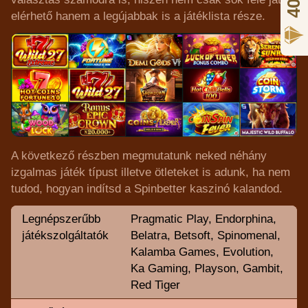
elérhető hanem a legújabbak is a játéklista része.
A következő részben megmutatunk neked néhány
izgalmas játék típust illetve ötleteket is adunk, ha nem
tudod, hogyan indítsd a Spinbetter kaszinó kalandod.
Legnépszerűbb
Pragmatic Play, Endorphina,
játékszolgáltatók
Belatra, Betsoft, Spinomenal,
Kalamba Games, Evolution,
Ka Gaming, Playson, Gambit,
Red Tiger