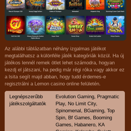
Az alábbi táblázatban néhány izgalmas játékot
megtalálhatsz a különféle játék kategóriák közül. Ha új
játékos lennél remek ötlet lehet számodra, hogyan
kezdj el játszani, ha pedig már régi róka vagy akkor ez
a lsita segít majd abban, hogy tudd érdemes-e
regisztrálni a Lemon casino online felületén.
Legnépszerűbb
Evolution Gaming, Pragmatic
játékszolgáltatók
Play, No Limit City,
Spinomenal, BGaming, Top
Spin, Bf Games, Booming
Games, Habanero, KA