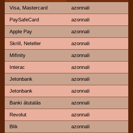
Visa, Mastercard
azonnali
PaySafeCard
azonnali
Apple Pay
azonnali
Skrill, Neteller
azonnali
Mifinity
azonnali
Interac
azonnali
Jetonbank
azonnali
Jetonbank
azonnali
Banki átutalás
azonnali
Revolut
azonnali
Blik
azonnali