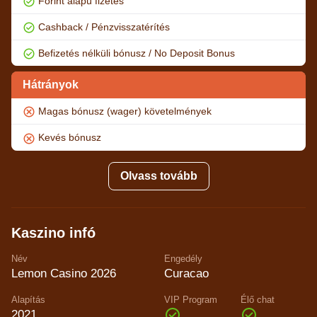
Forint alapú fizetés
Cashback / Pénzvisszatérítés
Befizetés nélküli bónusz / No Deposit Bonus
Hátrányok
Magas bónusz (wager) követelmények
Kevés bónusz
Olvass tovább
Kaszino infó
Név
Engedély
Lemon Casino 2026
Curacao
Alapítás
VIP Program
Élő chat
2021