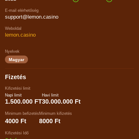
E-mail elérhetőség
support@lemon.casino
Weboldal
lemon.casino
Nyelvek
Magyar
Fizetés
Kifizetési limit
Napi limit
Havi limit
1.500.000 FT
30.000.000 Ft
Minimum befizetés
Minimum kifizetés
4000 Ft
8000 Ft
Kifizetési Idő