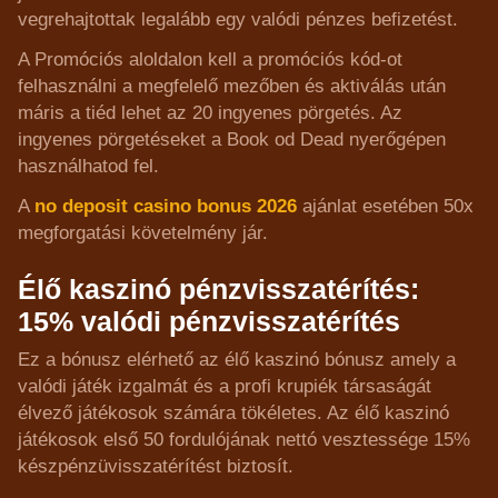
vegrehajtottak legalább egy valódi pénzes befizetést.
A Promóciós aloldalon kell a promóciós kód-ot
felhasználni a megfelelő mezőben és aktiválás után
máris a tiéd lehet az 20 ingyenes pörgetés. Az
ingyenes pörgetéseket a Book od Dead nyerőgépen
használhatod fel.
A
no deposit casino bonus 2026
ajánlat esetében 50x
megforgatási követelmény jár.
Élő kaszinó pénzvisszatérítés:
15% valódi pénzvisszatérítés
Ez a bónusz elérhető az élő kaszinó bónusz amely a
valódi játék izgalmát és a profi krupiék társaságát
élvező játékosok számára tökéletes. Az élő kaszinó
játékosok első 50 fordulójának nettó vesztessége 15%
készpénzüvisszatérítést biztosít.