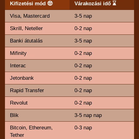
Kifizetési mód
🤑
Várakozási idő ⌛
Visa, Mastercard
3-5 nap
Skrill, Neteller
0-2 nap
Banki átutalás
3-5 nap
Mifinity
0-2 nap
Interac
0-2 nap
Jetonbank
0-2 nap
Rapid Transfer
0-2 nap
Revolut
0-2 nap
Blik
3-5 nap nap
Bitcoin, Ethereum,
0-3 nap
Tether