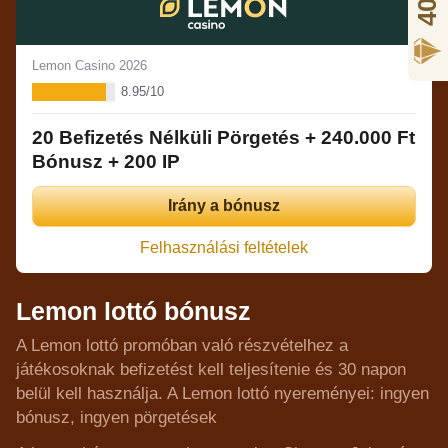
Lemon Casino 2026
8.95/10
20 Befizetés Nélküli Pörgetés + 240.000 Ft
Bónusz + 200 IP
Irány a bónusz
Felhasználási feltételek
Lemon lottó bónusz
A Lemon lottó promóban való részvételhez a
játékosoknak befizetést kell teljesítenie és 30 napon
belül kell használja. A Lemon lottó nyereményei: ingyen
bónusz, ingyen pörgetések